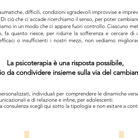
aumatiche, difficili, condizioni sgradevoli improvvise e imprev
i. Di ciò che ci accade ricerchiamo il senso, per poter cambiare
amo in un modo che ci appare fuori controllo. Ciascuno mette
 fa quanto riesce, per ridurre la sofferenza e cercare di u
ficaci o insufficienti i nostri mezzi, non vediamo migliora
La psicoterapia è una risposta possibile,
io da condividere insieme sulla via del cambi
rsonalizzati, individuali per comprendere le dinamiche verso
nicazionali e di relazione e infine, per adolescenti.
na consulenza scegli qui sotto la tipologia e non esitare a con