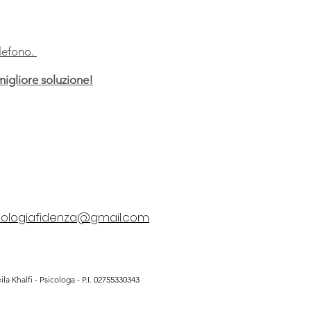
lefono.
gliore soluzione!
cologiafidenza@gmail.com
la Khalfi - Psicologa - P.I. 02755330343