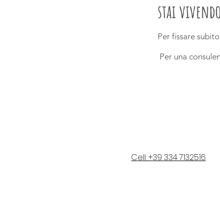
stai vivend
Per fissare subi
Per una consule
Cell: +39 334 7132516