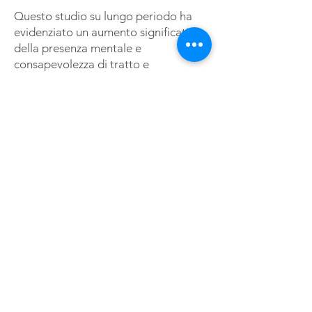
Questo studio su lungo periodo ha
evidenziato un aumento significativo
della presenza mentale e
consapevolezza di tratto e
diminuzione delle ansie connesse a
prestazioni sportive, a standard di
perfezionismo personale, e alle
critiche dei genitori.
Examining workplace mindfulness and
its relations to job performance and
turnover intention.
Dane E., & Bradley J. (2014). Human
Relations. 2014 Jan;67(1):105-128.
Gli autori hanno evidenziato una
relazione positiva tra la presenza
mentale sul posto di lavoro e le
prestazioni, controllando l’influenza di